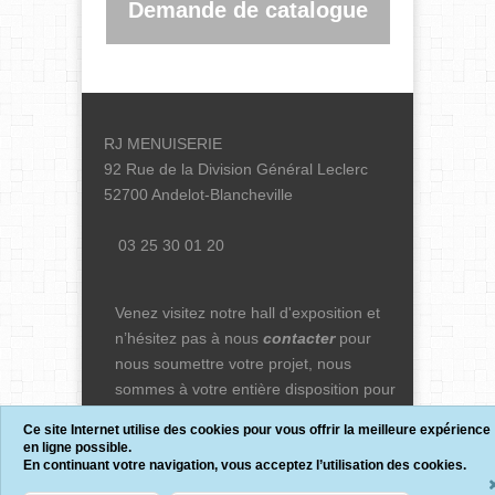
Demande de catalogue
RJ MENUISERIE
92 Rue de la Division Général Leclerc
52700 Andelot-Blancheville
03 25 30 01 20
Venez visitez notre hall d'exposition et
n’hésitez pas à nous
contacter
pour
nous soumettre votre projet, nous
sommes à votre entière disposition pour
répondre à toutes vos questions.
Ce site Internet utilise des cookies pour vous offrir la meilleure expérience
en ligne possible.
En continuant votre navigation, vous acceptez l’utilisation des cookies.